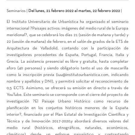
Seminarios |
Del lunes, 21 febrero 2022 al martes, 22 febrero 2022
|
El Instituto Universitario de Urbanística ha organizado el seminario
internacional ?Paisajes activos: imágenes del medio rural de la Europa
meridional?, que se celebrará los días 21 (sesión de mañana y tarde) y
22 (sesión de mañana) de febrero, en el salón de grados de la ETS de
Arquitectura de Valladolid, contando con la participación de
investigadores procedentes de España, Portugal, Francia, Italia y
Grecia. La asistencia presencial es libre y gratuita, hasta completar
aforo (40 personas) y siendo obligatorio tanto el uso de mascarilla
como la inscripción previa (iuu@institutourbanistica.com, indicando
nombre y apellidos y DNI), y permitirá solicitar el reconocimiento de
0,5 ECTS. Asimismo, se ofrecerá su emisión en directo a través de
YouTube. Este seminario se corresponde con el cierre del proyecto de
investigación ?El Paisaje Urbano Histórico como recurso de
planificación en los conjuntos históricos menores de la España
interior?, financiado por el Plan Estatal de Investigación Científica y
Técnica y de Innovación 2017-2020,y abordará diversos valores del
medio rural (históricos, etnográficos, naturales, económicos,
climáticos) desde un enfoque paisajístico y contrastando